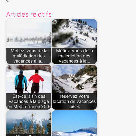
€
Articles relatifs:
Méfiez-vous de la
Méfiez-vous de la
malédiction des
malédiction des
vacances à la…
vacances à la…
Est-ce la fin des
réservez votre
vacances à la plage
location de vacances
en Méditerranée ?€ €
ici€ €