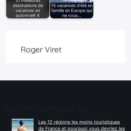
10 meilleures
destinations de
15 vacances d'été en
vacances en
famille en Europe qui
automne€ €
ne vous…
Roger Viret
Les articles les plus lus
Les 12 régions les moins touristiques
de France et pourquoi vous devriez les