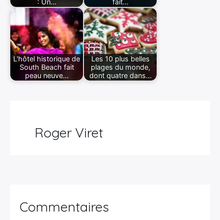
: Un…
fait…
L'hôtel historique de
Les 10 plus belles
South Beach fait
plages du monde,
peau neuve…
dont quatre dans…
Roger Viret
Commentaires