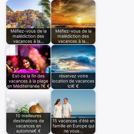
Méfiez-vous de la
Méfiez-vous de la
malédiction des
malédiction des
vacances à la…
vacances à la…
Est-ce la fin des
réservez votre
vacances à la plage
location de vacances
en Méditerranée ?€ €
ici€ €
10 meilleures
destinations de
15 vacances d'été en
vacances en
famille en Europe qui
automne€ €
ne vous…