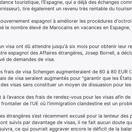
ndance touristique, l’Espagne, qui a déjà des échanges com
nisseur), tire également un revenu très rentable du touris
le gouvernement espagnol à améliorer les procédures d'octro
nné le nombre élevé de Marocains en vacances en Espagne,
 visa ont dû attendre jusqu'à six mois pour obtenir leur 
tre espagnol des Affaires étrangères, Josep Borrell, a décl
vé de demandes de visa.
es frais de visa Schengen augmenteraient de 60 à 80 EUR (33
frais de visa seraient augmentés pour "garantir que les Éta
t des visas sans constituer un moyen de dissuasion pour le
 l’avance des frais de rendez-vous pour les visas afin de 
s frontalier de l’UE où l’immigration clandestine est un prob
res étrangères s’est récemment excusé pour la lenteur des 
ont suivis par davantage de visas, il ne fait aucun doute que
ivra, ce qui pourrait aggraver encore le déficit de la bal