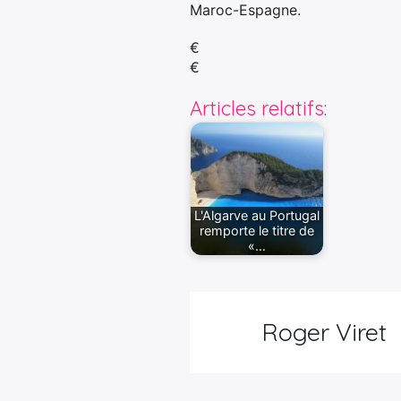
Maroc-Espagne.
€
€
Articles relatifs:
L'Algarve au Portugal
remporte le titre de
«…
Roger Viret