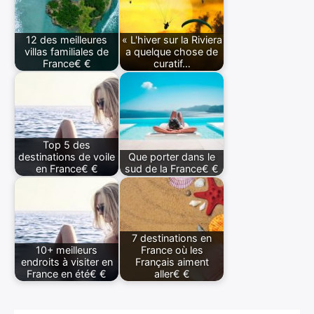
12 des meilleures
« L'hiver sur la Riviera
villas familiales de
a quelque chose de
France€ €
curatif…
Top 5 des
destinations de voile
Que porter dans le
en France€ €
sud de la France€ €
7 destinations en
10+ meilleurs
France où les
endroits à visiter en
Français aiment
France en été€ €
aller€ €