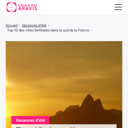
Vacances au ski
Accueil
›
Vacances d'été
›
Top 10 des villas familiales dans le sud de la France
Vacances d’été
Vacances en Espagne
Vacances d'été