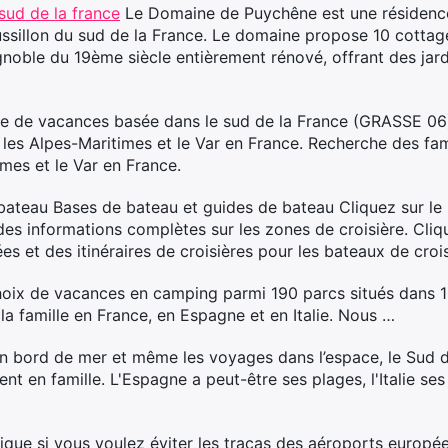
sud de la france
Le Domaine de Puychêne est une résidence
ssillon du sud de la France. Le domaine propose 10 cottag
noble du 19ème siècle entièrement rénové, offrant des jardi
ère de vacances basée dans le sud de la France (GRASSE 06)
es Alpes-Maritimes et le Var en France. Recherche des fam
mes et le Var en France.
ateau Bases de bateau et guides de bateau Cliquez sur le 
des informations complètes sur les zones de croisière. Cli
es et des itinéraires de croisières pour les bateaux de crois
hoix de vacances en camping parmi 190 parcs situés dans 
 la famille en France, en Espagne et en Italie. Nous …
n bord de mer et même les voyages dans l’espace, le Sud d
 en famille. L'Espagne a peut-être ses plages, l'Italie ses 
tique si vous voulez éviter les tracas des aéroports europé