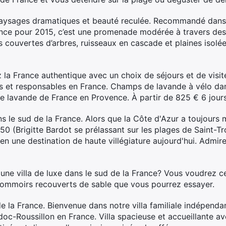
Paysages dramatiques et beauté reculée. Recommandé dans
rance pour 2015, c’est une promenade modérée à travers de
s couvertes d’arbres, ruisseaux en cascade et plaines isolé
la France authentique avec un choix de séjours et de visit
es et responsables en France. Champs de lavande à vélo dan
 lavande de France en Provence. À partir de 825 € 6 jours
ans le sud de la France. Alors que la Côte d'Azur a toujours
50 (Brigitte Bardot se prélassant sur les plages de Saint-T
e en une destination de haute villégiature aujourd'hui. Admi
ne villa de luxe dans le sud de la France? Vous voudrez cer
ommoirs recouverts de sable que vous pourrez essayer.
e la France. Bienvenue dans notre villa familiale indépenda
doc-Roussillon en France. Villa spacieuse et accueillante a