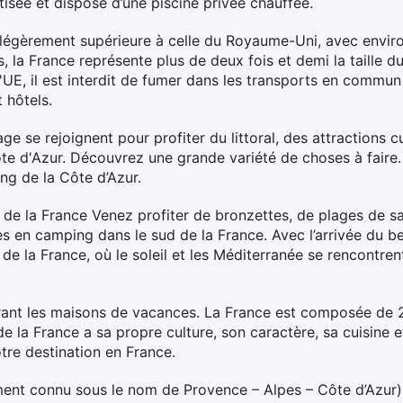
atisée et dispose d’une piscine privée chauffée.
 légèrement supérieure à celle du Royaume-Uni, avec environ
, la France représente plus de deux fois et demi la taille
E, il est interdit de fumer dans les transports en commun e
 hôtels.
age se rejoignent pour profiter du littoral, des attractions 
ôte d'Azur. Découvrez une grande variété de choses à fair
ong de la Côte d’Azur.
e la France Venez profiter de bronzettes, de plages de sa
 en camping dans le sud de la France. Avec l’arrivée du b
de la France, où le soleil et les Méditerranée se rencontrent
rant les maisons de vacances. La France est composée de 2
la France a sa propre culture, son caractère, sa cuisine et
otre destination en France.
ement connu sous le nom de Provence – Alpes – Côte d’Azur)