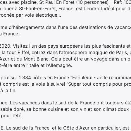
ces avec piscine, St Paul En Foret (10 personnes) - Ref: 1033
louer à St-Paul-en-Forêt, France, est l'endroit idéal pour 
prochée par voie électrique…
e d'hébergements dans l'une des destinations de vacances
a France.
20. Visitez l'un des pays européens les plus fascinants et
la tour Eiffel, entrez dans l’atmosphère magique de Paris, p
'Azur et du Mont Blanc. Cela peut être un voyage dans un 
tre entre l’Italie et l’Allemagne.
/ prix sur 1 334 hôtels en France “Fabuleux - Je le recomma
t compris est la voie à suivre! “Super tout compris pour pr
 la fin.
nce. Les vacances dans le sud de la France ont toujours été
able doré, sa bonne cuisine et son vin et son climat doux et 
pour l’été.
sud de la France, et la Côte d'Azur en particulier, est u