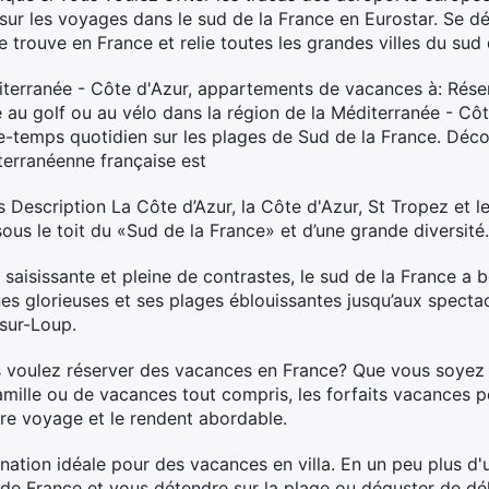
sur les voyages dans le sud de la France en Eurostar. Se dé
e trouve en France et relie toutes les grandes villes du sud 
terranée - Côte d'Azur, appartements de vacances à: Rése
e au golf ou au vélo dans la région de la Méditerranée - Cô
temps quotidien sur les plages de Sud de la France. Décou
terranéenne française est
s Description La Côte d’Azur, la Côte d'Azur, St Tropez et 
ous le toit du «Sud de la France» et d’une grande diversité.
saisissante et pleine de contrastes, le sud de la France a 
es glorieuses et ses plages éblouissantes jusqu’aux spectac
sur-Loup.
s voulez réserver des vacances en France? Que vous soyez
mille ou de vacances tout compris, les forfaits vacances p
otre voyage et le rendent abordable.
ination idéale pour des vacances en villa. En un peu plus d
n de France et vous détendre sur la plage ou déguster de dé