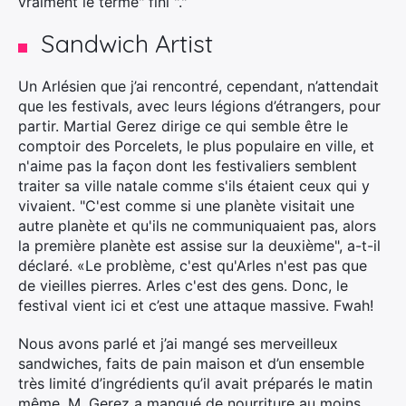
vraiment le terme" fini "."
Sandwich Artist
Un Arlésien que j’ai rencontré, cependant, n’attendait
que les festivals, avec leurs légions d’étrangers, pour
partir. Martial Gerez dirige ce qui semble être le
comptoir des Porcelets, le plus populaire en ville, et
n'aime pas la façon dont les festivaliers semblent
traiter sa ville natale comme s'ils étaient ceux qui y
vivaient. "C'est comme si une planète visitait une
autre planète et qu'ils ne communiquaient pas, alors
la première planète est assise sur la deuxième", a-t-il
déclaré. «Le problème, c'est qu'Arles n'est pas que
de vieilles pierres. Arles c'est des gens. Donc, le
×
festival vient ici et c’est une attaque massive. Fwah!
Nous avons parlé et j’ai mangé ses merveilleux
sandwiches, faits de pain maison et d’un ensemble
très limité d’ingrédients qu’il avait préparés le matin
Rechercher
même. M. Gerez a manqué de nourriture au moins