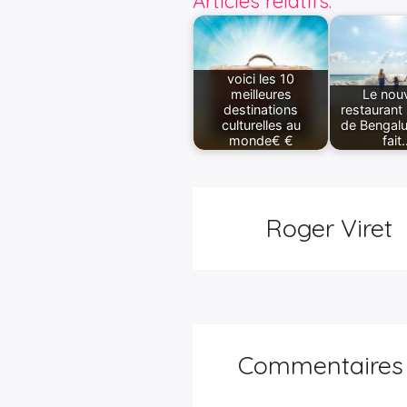
Articles relatifs:
voici les 10
meilleures
Le nou
destinations
restauran
culturelles au
de Bengalu
monde€ €
fait
Roger Viret
Commentaires