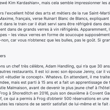
ewé Kim Kardashian», mais cela semble impressionner les a
rs l'excellent hôtel des arts et métiers de la rue Saint-Mart
Maxime, français, verse Ruinart Blanc de Blancs, expliquan
 dans le train car il était servi sans être réfrigéré dans de
ement dans de grands verres à vin réfrigérés. Apparemment,
coupes – les vieux verres en forme de soucoupe supposément 
on, car vous n’obtenez que les bulles, pas le goût. Si grand
iers
ons un chef très célèbre, Adam Handling, qui n’a que 30 ans 
utres restaurants. Il est ici avec son épouse Jenny, car il v
 doit «étudier le concept». Whatevs. En attendant, il me traite
undee, mais est parti à 15 ans et a fait un apprentissage de t
tle Malmaison, avant de devenir le plus jeune chef à l’hôte
Frog à Shoreditch en 2016, puis son deuxième à Covent Gard
f, ce qui a permis à Frog d’obtenir 500 réservations en une 
tes les raisons de se sentir satisfait de lui-même et le fait à