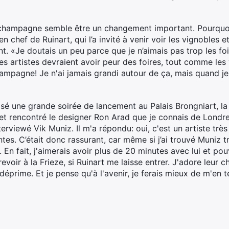
champagne semble être un changement important. Pourquoi?
n chef de Ruinart, qui l’a invité à venir voir les vignobles et
ient. «Je doutais un peu parce que je n’aimais pas trop les fo
les artistes devraient avoir peur des foires, tout comme les
hampagne! Je n'ai jamais grandi autour de ça, mais quand je l
isé une grande soirée de lancement au Palais Brongniart, la v
 et rencontré le designer Ron Arad que je connais de Londr
 interviewé Vik Muniz. Il m'a répondu: oui, c'est un artiste tr
ntes. C’était donc rassurant, car même si j’ai trouvé Muniz t
En fait, j'aimerais avoir plus de 20 minutes avec lui et pouv
evoir à la Frieze, si Ruinart me laisse entrer. J'adore leur 
éprime. Et je pense qu'à l'avenir, je ferais mieux de m'en te