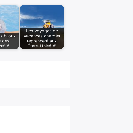
Les voyages de
rs bijoux
vacances chargés
s des
reprennent aux
s€ €
États-Unis€ €