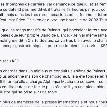
ses triomphes de carrière, j'ai demandé ce que lui et sa fe
ne se détend pas, me dit-il: il travaille 18 heures par jour, c
a nuit, mais dans les très rares occasions où sa femme et lui-
entucky Fried Chicken et ouvre une bouteille de 2002 Tai
s que les rangs massifs de Ruinart, qui hochaient la tête ave
 pâles que leur propre Blanc de Blancs. «Je n'ai même jamai
dling me dit: «Oh, tu devrais, ça va très bien avec le cham
concept gastronomique, il pourrait simplement servir le KFC
n seau KFC
 chargés dans un minibus et conduits au siège de Ruinart à
la plus ancienne maison de champagne. Elle a été fondée en 
896, lorsqu'elle a chargé Alphonse Mucha de concevoir son a
en dire autant de l’art le plus récent: il y a une pièce hide
ustre qui se brise sur une table.
 plus de membres de la presse internationale et nous nous