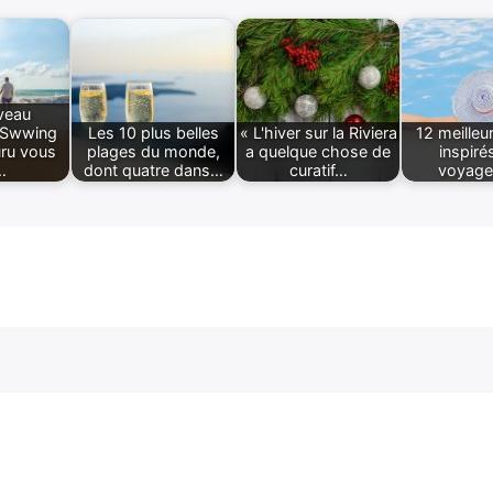
veau
t Swwing
Les 10 plus belles
« L'hiver sur la Riviera
12 meilleu
ru vous
plages du monde,
a quelque chose de
inspiré
…
dont quatre dans…
curatif…
voyage