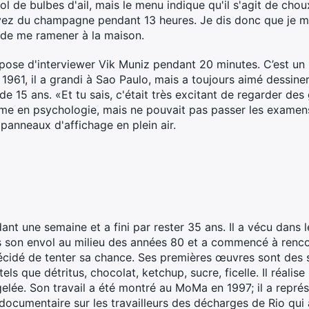
ol de bulbes d'ail, mais le menu indique qu'il s'agit de chou
uvez du champagne pendant 13 heures. Je dis donc que je m
 de me ramener à la maison.
pose d'interviewer Vik Muniz pendant 20 minutes. C’est u
n 1961, il a grandi à Sao Paulo, mais a toujours aimé dessin
de 15 ans. «Et tu sais, c'était très excitant de regarder des
lôme en psychologie, mais ne pouvait pas passer les examens
 panneaux d'affichage en plein air.
dant une semaine et a fini par rester 35 ans. Il a vécu dans
ris son envol au milieu des années 80 et a commencé à renc
décidé de tenter sa chance. Ses premières œuvres sont des s
els que détritus, chocolat, ketchup, sucre, ficelle. Il réali
lée. Son travail a été montré au MoMa en 1997; il a représe
n documentaire sur les travailleurs des décharges de Rio qu