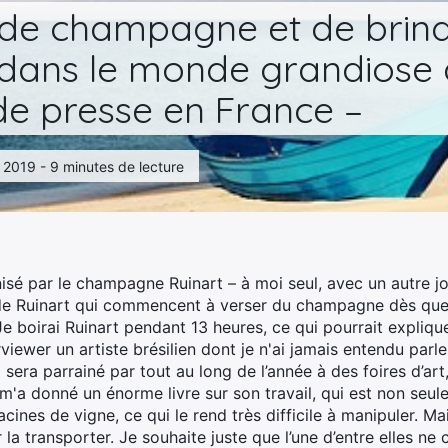
 de champagne et de brindi
– dans le monde grandiose
e presse en France –
7, 2019 - 9 minutes de lecture
sé par le champagne Ruinart – à moi seul, avec un autre jou
 de Ruinart qui commencent à verser du champagne dès qu
 (Je boirai Ruinart pendant 13 heures, ce qui pourrait expli
erviewer un artiste brésilien dont je n'ai jamais entendu parl
sera parrainé par tout au long de l’année à des foires d’art,
 m'a donné un énorme livre sur son travail, qui est non seu
ines de vigne, ce qui le rend très difficile à manipuler. M
la transporter. Je souhaite juste que l’une d’entre elles ne