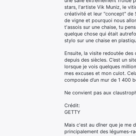
une salle extrêmement froide p
stars, l'artiste Vik Muniz, le vi
créativité et leur "concept" de
de vigne et pourquoi nous all
t'assois sur une chaise, tu pen
quelque chose qui était autrefo
stylo sur une chaise en plastiq
Ensuite, la visite redoutée de
depuis des siècles. C’est un si
lorsque je vois quelques million
mes excuses et mon culot. Cela 
composée d’un mur de 1 400 bo
Ne convient pas aux claustro
Crédit:
GETTY
Mais c'est au dîner que je me
principalement des légumes-raci