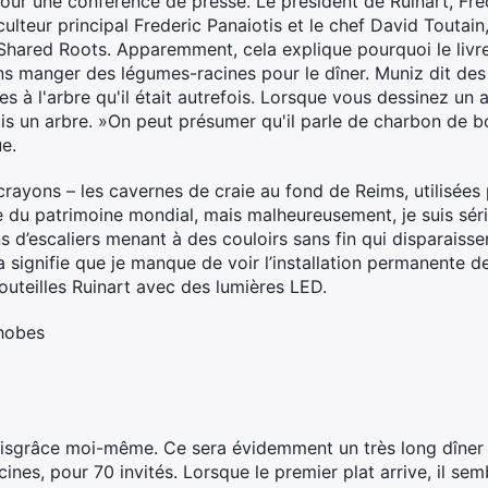
our une conférence de presse. Le président de Ruinart, Fréd
ticulteur principal Frederic Panaiotis et le chef David Toutain
 Shared Roots. Apparemment, cela explique pourquoi le livre
ons manger des légumes-racines pour le dîner. Muniz dit d
ses à l'arbre qu'il était autrefois. Lorsque vous dessinez un
is un arbre. »On peut présumer qu'il parle de charbon de boi
ue.
s crayons – les cavernes de craie au fond de Reims, utilisé
te du patrimoine mondial, mais malheureusement, je suis sé
s d’escaliers menant à des couloirs sans fin qui disparaissen
signifie que je manque de voir l’installation permanente d
uteilles Ruinart avec des lumières LED.
phobes
 disgrâce moi-même. Ce sera évidemment un très long dîner
nes, pour 70 invités. Lorsque le premier plat arrive, il semb