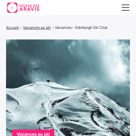
Vacances au ski
Accueil
›
Vacances au ski
›
Vacances – Edinburgh Ski Club
Vacances d’été
Vacances en Espagne
Vacances au ski