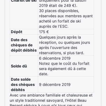
Chariot de ski
uniquement pour la saison
2019 était de 249 €).
30 places disponibles,
réservées aux membres ayant
acheté un forfait de ski
auprès de l'ESC.
Dépôt
175 €
Quelques jours après la
Date des
réception, ou quelques jours
chèques de
après l'ouverture des
dépôt débités
réservations, si plus tard.
6 décembre 2019
Notez que le coût du forfait
Solde dû
sera également dû à cette
date.
Date solde
des chèques
9 décembre 2019
débités
Avec une ambiance familiale et chaleureuse et
un style traditionnel savoyard, l’Hôtel Beau
Regard séduira à coup sûr tous ceux qui