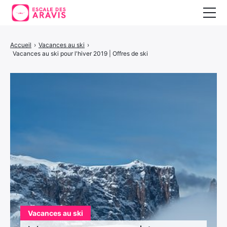
Vacances au ski
Accueil
›
Vacances au ski
›
Vacances au ski pour l'hiver 2019 | Offres de ski
Vacances d’été
Vacances en Espagne
Vacances au ski