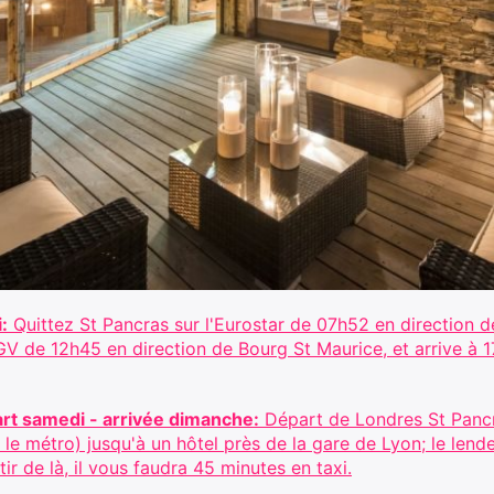
:
Quittez St Pancras sur l'Eurostar de 07h52 en direction 
V de 12h45 en direction de Bourg St Maurice, et arrive à 17h
art samedi - arrivée dimanche:
Départ de Londres St Pancr
 le métro) jusqu'à un hôtel près de la gare de Lyon; le len
ir de là, il vous faudra 45 minutes en taxi.