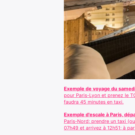
Exemple de voyage du samedi
pour Paris-Lyon et prenez le TG
faudra 45 minutes en taxi.
Exemple d'escale à Paris, dép
Paris-Nord; prendre un taxi (ou
07h49 et arrivez à 12h51; à part