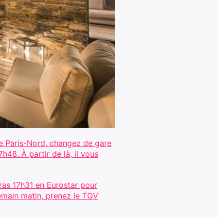
de Paris-Nord, changez de gare
48. À partir de là, il vous
as 17h31 en Eurostar pour
demain matin, prenez le TGV