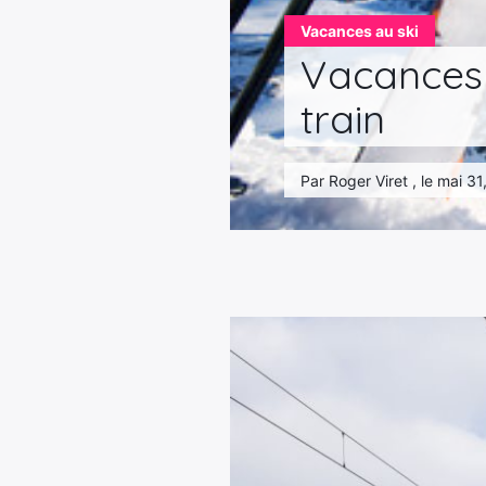
Vacances au ski
Vacances a
train
Par Roger Viret , le mai 3