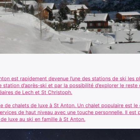
nton est rapidement devenue l’une des stations de ski les p
 station d’après-ski et par la possibilité d’explorer le rest
éaires de Lech et St Christoph.
 de chalets de luxe à St Anton. Un chalet populaire est le 
ervices de haut niveau avec une touche personnelle. Il est 
de luxe au ski en famille à St Anton.