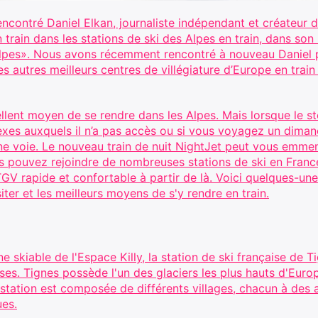
encontré Daniel Elkan, journaliste indépendant et créateur
rain dans les stations de ski des Alpes en train, dans son b
Alpes». Nous avons récemment rencontré à nouveau Daniel p
s autres meilleurs centres de villégiature d’Europe en trai
ellent moyen de se rendre dans les Alpes. Mais lorsque le st
xes auxquels il n’a pas accès ou si vous voyagez un dimanch
ne voie. Le nouveau train de nuit NightJet peut vous emmen
us pouvez rejoindre de nombreuses stations de ski en Franc
TGV rapide et confortable à partir de là. Voici quelques-une
ter et les meilleurs moyens de s'y rendre en train.
 skiable de l'Espace Killy, la station de ski française de Ti
ses. Tignes possède l'un des glaciers les plus hauts d'Eur
station est composée de différents villages, chacun à des a
ues.