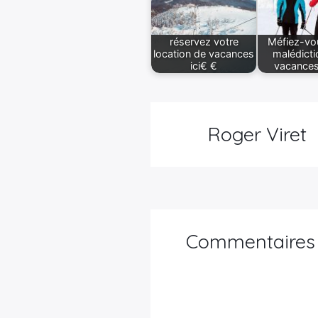
réservez votre
Méfiez-vou
location de vacances
malédicti
ici€ €
vacances
Roger Viret
Commentaires