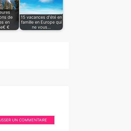
leures
ions de
15 vacances d'été en
es en
famille en Europe qui
e€ €
ne vous…
AISSER UN COMMENTAIRE