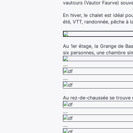
vautours (Vautor Faurve) souv
En hiver, le chalet est idéal 
été, VTT, randonnée, pêche à la 
Au 1er étage, la Grange de Ba
six personnes, une chambre simp
....
....
Au rez-de-chaussée se trouve u
....
....