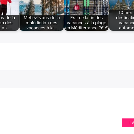
10 meil
s de la
Méfiez-vous de la
Est-ce la fin des
destinat
on des
malédiction des
vacances à la plage
vacanc
 à la…
vacances à la…
en Méditerranée ?€ €
automn
L