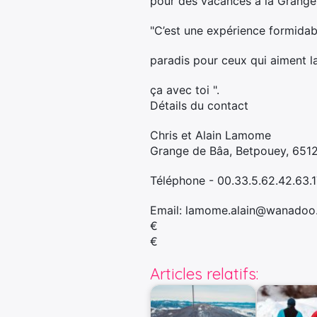
pour des vacances à la Grange 
"C’est une expérience formidabl
paradis pour ceux qui aiment l
ça avec toi ".
Détails du contact
Chris et Alain Lamome
Grange de Bâa, Betpouey, 6512
Téléphone -
00.33.5.62.42.63.1
Email: lamome.alain@wanadoo.
€
€
Articles relatifs: