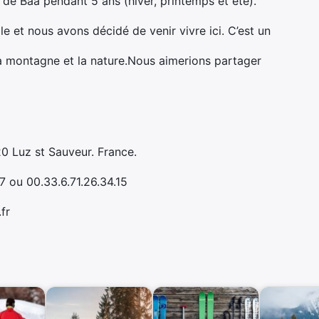
de Baa pendant 5 ans (hiver, printemps et été).
e et nous avons décidé de venir vivre ici. C’est un
a montagne et la nature.Nous aimerions partager
0 Luz st Sauveur. France.
7 ou 00.33.6.71.26.34.15
fr