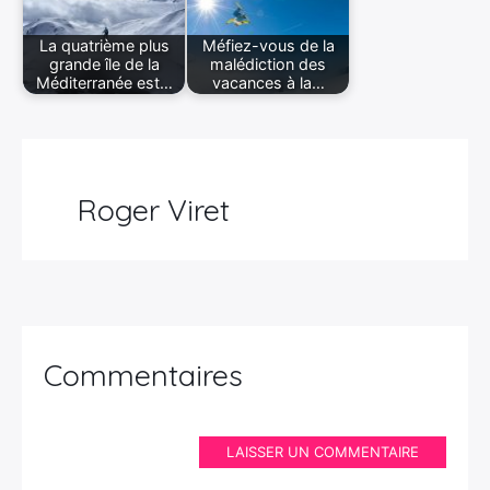
La quatrième plus
Méfiez-vous de la
grande île de la
malédiction des
Méditerranée est…
vacances à la…
Roger Viret
Commentaires
LAISSER UN COMMENTAIRE